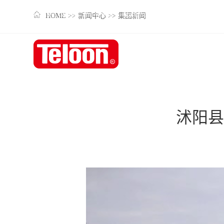
Create a national and world Tianlong sports brand
HOME
>>
新闻中心
>>
集团新闻
沭阳县