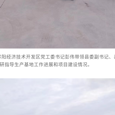
、沭阳经济技术开发区党工委书记彭伟带领县委副书记
研指导生产基地工作进展和项目建设情况。