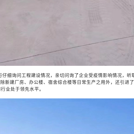
行仔细询问工程建设情况，亲切问询了企业受疫情影响情况，听
，除新建厂房、办公楼、宿舍综合楼等日常生产之用外，还引进
同行业处于领先水平。