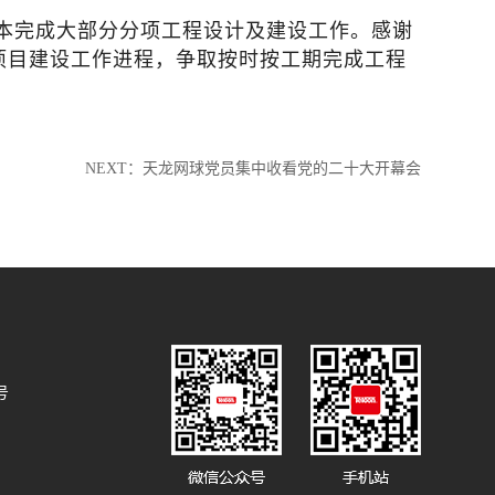
本完成大部分分项工程设计及建设工作。感谢
项目建设工作进程，争取按时按工期完成工程
NEXT：
天龙网球党员集中收看党的二十大开幕会
号