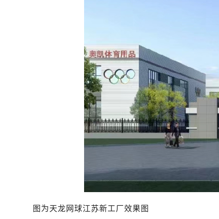
图为天龙网球江苏新工厂效果图