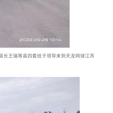
、县长王瑞等县四套班子领导来到天龙网球江苏